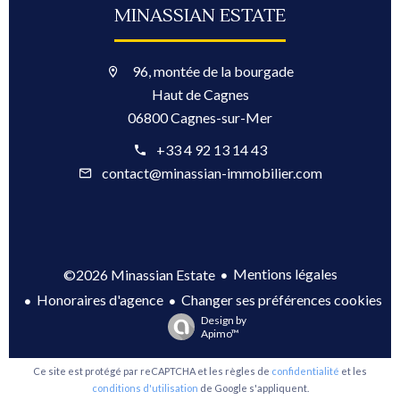
MINASSIAN ESTATE
96, montée de la bourgade
Haut de Cagnes
06800 Cagnes-sur-Mer
+33 4 92 13 14 43
contact@minassian-immobilier.com
Mentions légales
©2026 Minassian Estate
Honoraires d'agence
Changer ses préférences cookies
Design by
Apimo™
Ce site est protégé par reCAPTCHA et les règles de
confidentialité
et les
conditions d'utilisation
de Google s'appliquent.